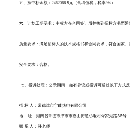
五、预中标金额：
2462066.9元（含增值税，税率
9
%）
六、计划工期要求：中标方在合同签订后并接到招标方书面通
质量要求：满足招标人的技术规格书和合同要求，符合国家、
安全要求：合格。
七、投诉处理：公示期间，如有异议或投诉可通过以下方式反
招
标
人：常德津市宁能热电有限公司
38号
地
址：湖南省常德市津市市嘉山街道杉堰村胥家湖路
联
系
人：孙老师