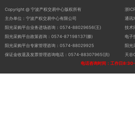
Copyright @ 宁波产权交易中心版权所有
浙IC
主办单位：宁波产权交易中心有限公司
通讯
阳光采购平台业务进场咨询：0574-88029656(王)
技术问
阳光采购平台政策咨询：0574-87198137(滕)
电子投
阳光采购平台专家管理咨询：0574-88029925
阳光采
保证金收退及发票管理咨询电话：0574-88307965(洪)
天谷C
电话咨询时间：工作日8:30-12