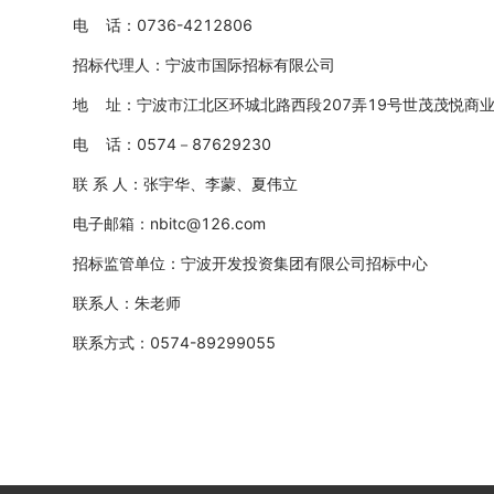
0736-4212806
电
话：
招标代理人：宁波市国际招标有限公司
207弄19号世茂茂悦商业
地
址：宁波市江北区环城北路西段
0574－87629230
电
话：
联
系
人：张宇华、李蒙、夏伟立
nbitc@126.com
电子邮箱：
招标监管单位：宁波开发投资集团有限公司招标中心
联系人：朱老师
0574-89299055
联系方式：