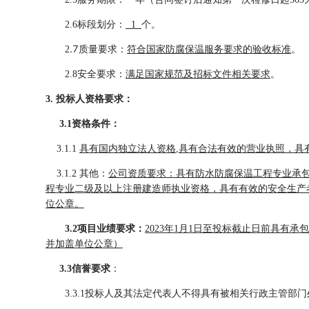
2.6标段划分：
1
个。
.7
2
质量要求：
符合国家防腐保温服务要求的验收标准
。
2.
8
安全要求：
满足国家规范及招标文件相关要求
。
3. 投标人资格要求：
3.1资格条件：
3.1.1
具有国内独立法人资格
,具有合法有效的营业执照
，
具
3.1.
2
其他：
公司资质要求：
具有防水防腐保温工程专业承
程专业二级
及以上
注册建造师执业资格，
具有有效的安全生产
位
公
章
。
3.2项目业绩要求：
2023
年
1月1日至投标截止日前具有承包1
并加盖单位
公
章
）
3.3
信誉要求
：
3.3.1投标人及其法定代表人不得具有被相关行政主管