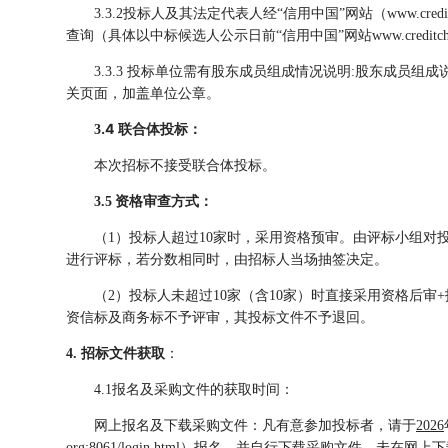
3.3.
2
投标人及其法定代表人经
“信用中国”网站（www.c
查询（具体以中标候选人公示日前“信用中国”网站www.credi
3.3.
3
投标单位需有股东成员组成情况说明
:股东成员组成
关页面，加盖单位
公
章。
.4
3
联合体投标：
本次招标不接受联合体投标。
3.
5
资格审查方式：
（
1）投标人超过10家时，采用资格预审。由评标小组
进行评标，若分数相同时，由招标人当场抽签决定。
（
2）投标人未超过10家（含10家）时直接采用资格后
资信标及商务标不予评审，
其投标文件不予
退回。
4. 招标文件获取
：
4.1报名及采购文件的获取时间：
网上报名及下载采购文件：凡有意参加投标者，请于
202
6
org:8061/login.html
）报名，并自行下载采购文件。
未在网上下