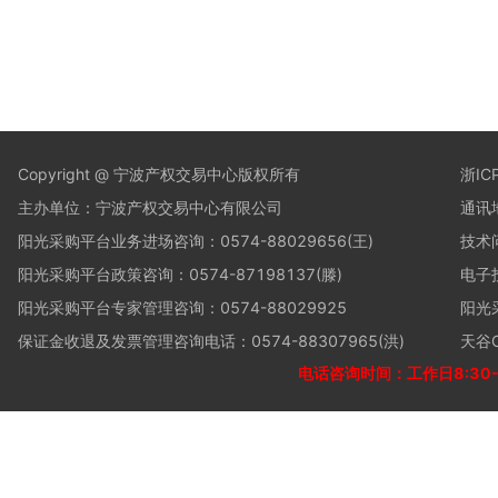
Copyright @ 宁波产权交易中心版权所有
浙IC
主办单位：宁波产权交易中心有限公司
通讯
阳光采购平台业务进场咨询：0574-88029656(王)
技术问
阳光采购平台政策咨询：0574-87198137(滕)
电子投
阳光采购平台专家管理咨询：0574-88029925
阳光采
保证金收退及发票管理咨询电话：0574-88307965(洪)
天谷C
电话咨询时间：工作日8:30-12