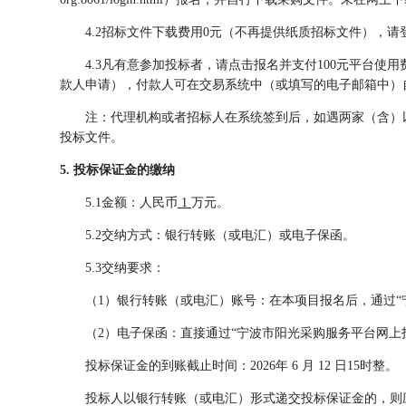
4.2
招标文件下载费用
0元
（
不再提供纸质招标文件
）
，请
4.3
凡有意参加投标者，请点击报名并支付
100元平台使
款人申请），付款人可在交易系统中（或填写的电子邮箱中）
注：代理机构或者招标人在系统签到后，如遇两家（含）
投标文件。
5. 投标保证金的缴纳
5.1金额：人民币
1
万元。
5.2交纳方式：银行转账（或电汇）或电子保函。
5.3交纳要求：
（
1）银行转账（或电汇）账号：在本项目报名后，通过
（
2）电子保函：直接通过“宁波市阳光采购服务平台网上
投标保证金的到账截止时间：
202
6
年
6
月
12
日
15时整。
投标人以银行转账（或电汇）形式递交投标保证金的，则